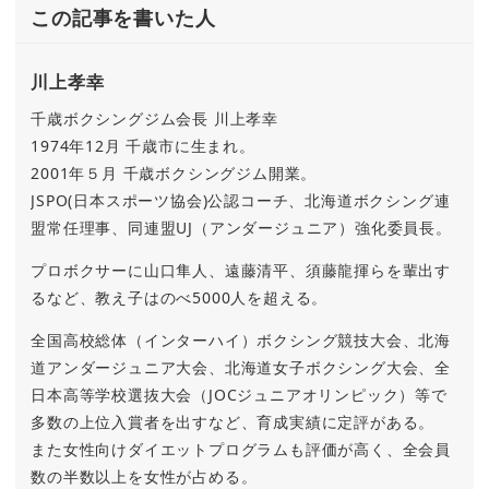
この記事を書いた人
川上孝幸
千歳ボクシングジム会長 川上孝幸
1974年12月 千歳市に生まれ。
2001年５月 千歳ボクシングジム開業。
JSPO(日本スポーツ協会)公認コーチ、北海道ボクシング連
盟常任理事、同連盟UJ（アンダージュニア）強化委員長。
プロボクサーに山口隼人、遠藤清平、須藤龍揮らを輩出す
るなど、教え子はのべ5000人を超える。
全国高校総体（インターハイ）ボクシング競技大会、北海
道アンダージュニア大会、北海道女子ボクシング大会、全
日本高等学校選抜大会（JOCジュニアオリンピック）等で
多数の上位入賞者を出すなど、育成実績に定評がある。
また女性向けダイエットプログラムも評価が高く、全会員
数の半数以上を女性が占める。