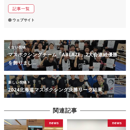
記事一覧
ウェブサイト
古い投稿
マスボクシングチーム「ABLAZE」2大会連続優勝
を飾りまし…
新しい投稿
2024北海道マスボクシング決勝リーグ結果
関連記事
news
news