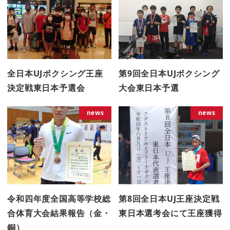
全日本UJボクシング王座
第9回全日本UJボクシング
決定戦東日本予選会
大会東日本予選
news
news
令和四年度全国高等学校総
第8回全日本UJ王座決定戦
合体育大会結果報告（金・
東日本選考会にて王座獲得
銅）