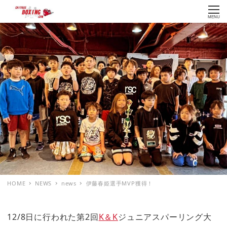
MENU
HOME
NEWS
news
伊藤春姫選手MVP獲得！
12/8日に行われた第2回
K＆K
ジュニアスパーリング大