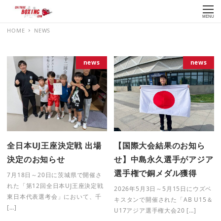
MENU
HOME
NEWS
news
news
全日本UJ王座決定戦 出場
【国際大会結果のお知ら
決定のお知らせ
せ】中島永久選手がアジア
選手権で銅メダル獲得
7月18日～20日に茨城県で開催さ
れた「第12回全日本UJ王座決定戦
2026年5月3日～5月15日にウズベ
東日本代表選考会」において、千
キスタンで開催された「AB U15＆
[…]
U17アジア選手権大会20 […]