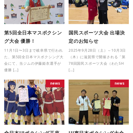
第5回全日本マスボクシン
国民スポーツ大会 出場決
グ大会 優勝！
定のお知らせ
11月1日〜3日まで岐阜県で行われ
2025年9月28日（土）～10月3日
た、第5回全日本マスボクシング大
（木）に滋賀県で開催される「第
会にて、当ジムの伊藤姫衣選手が
78回国民スポーツ大会（わたSH
優勝 […]
[…]
news
news