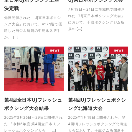
全日本UJボクシング王座
UJ東日本ボクシング大会
決定戦
7月19日～21日に茨城県で開催さ
れた「UJ東日本ボクシング大会」
先日開催された「UJ東日本ボクシ
において、千歳ボクシングジム所
ング大会」において、45kg級で優
属の […]
勝した当ジム所属の中島永久選手
が、 […]
news
news
第4回全日本UJフレッシュ
第4回UJフレッシュボクシ
ボクシング大会結果
ング北海道大会
2025年3月26日～29日に開催され
2025年1月19日に開催された、第
た 「令和6年度 第4回全日本UJフ
4回UJフレッシュボクシング北海道
レッシュボクシング大会」 […]
大会において、千歳ジム所属選手