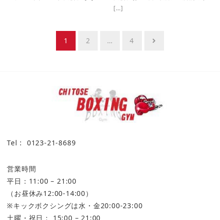
[…]
投
1
2
…
4
稿
ナ
ビ
ゲ
ー
シ
ョ
Tel : 0123-21-8689
ン
営業時間
平日：11:00 – 21:00
（お昼休み12:00-14:00）
※キックボクシングは水・金20:00-23:00
土曜・祝日： 15:00 – 21:00