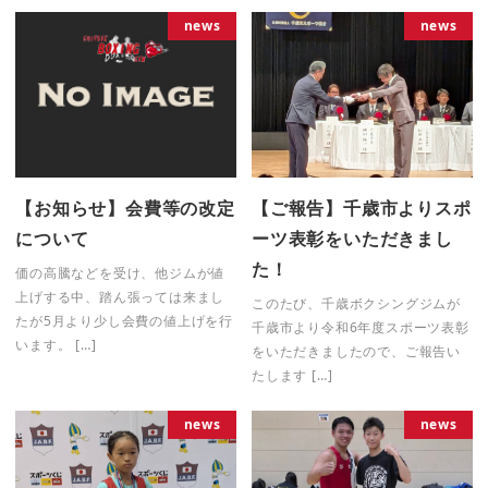
news
news
【お知らせ】会費等の改定
【ご報告】千歳市よりスポ
について
ーツ表彰をいただきまし
た！
価の高騰などを受け、他ジムが値
上げする中、踏ん張っては来まし
このたび、千歳ボクシングジムが
たが5月より少し会費の値上げを行
千歳市より令和6年度スポーツ表彰
います。 […]
をいただきましたので、ご報告い
たします […]
news
news