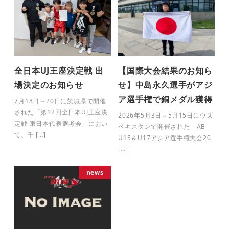
全日本UJ王座決定戦 出
【国際大会結果のお知ら
場決定のお知らせ
せ】中島永久選手がアジ
ア選手権で銅メダル獲得
7月18日～20日に茨城県で開催
された「第12回全日本UJ王座決
2026年5月3日～5月15日にウズ
定戦 東日本代表選考会」におい
ベキスタンで開催された「AB
て、千 […]
U15＆U17アジア選手権大会20
[…]
news