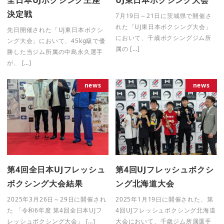
全日本UJボクシング王座
UJ東日本ボクシング大会
決定戦
7月19日～21日に茨城県で開催さ
れた「UJ東日本ボクシング大会」
先日開催された「UJ東日本ボクシ
において、千歳ボクシングジム所
ング大会」において、45kg級で優
属の […]
勝した当ジム所属の中島永久選手
が、 […]
news
news
第4回全日本UJフレッシュ
第4回UJフレッシュボクシ
ボクシング大会結果
ング北海道大会
2025年3月26日～29日に開催され
2025年1月19日に開催された、第
た 「令和6年度 第4回全日本UJフ
4回UJフレッシュボクシング北海道
レッシュボクシング大会」 […]
大会において、千歳ジム所属選手