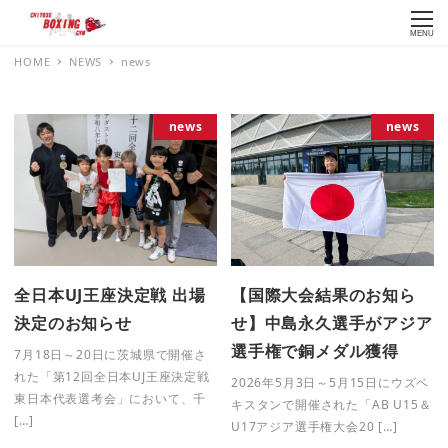
MENU
HOME
NEWS
news
news
news
全日本UJ王座決定戦 出場
【国際大会結果のお知ら
決定のお知らせ
せ】中島永久選手がアジア
選手権で銅メダル獲得
7月18日～20日に茨城県で開催さ
れた「第12回全日本UJ王座決定戦
2026年5月3日～5月15日にウズベ
東日本代表選考会」において、千
キスタンで開催された「AB U15＆
[…]
U17アジア選手権大会20 […]