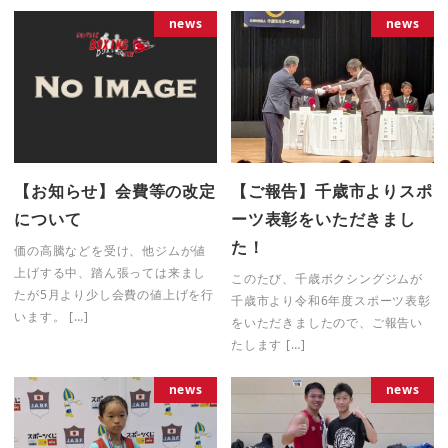
news
news
【お知らせ】会費等の改定
【ご報告】千歳市よりスポ
について
ーツ表彰をいただきまし
た！
価の高騰などを受け、他ジムが値
上げする中、踏ん張っては来まし
このたび、千歳ボクシングジムが
たが5月より少し会費の値上げを行
千歳市より令和6年度スポーツ表彰
います。 […]
をいただきましたので、ご報告い
たします […]
news
news