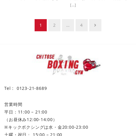
[…]
投
1
2
…
4
稿
ナ
ビ
ゲ
ー
シ
ョ
Tel : 0123-21-8689
ン
営業時間
平日：11:00 – 21:00
（お昼休み12:00-14:00）
※キックボクシングは水・金20:00-23:00
土曜・祝日： 15:00 – 21:00