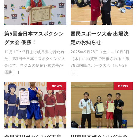
第5回全日本マスボクシン
国民スポーツ大会 出場決
グ大会 優勝！
定のお知らせ
11月1日〜3日まで岐阜県で行われ
2025年9月28日（土）～10月3日
た、第5回全日本マスボクシング大
（木）に滋賀県で開催される「第
会にて、当ジムの伊藤姫衣選手が
78回国民スポーツ大会（わたSH
優勝 […]
[…]
news
news