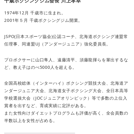
千歳ボクシングジム会長 川上孝幸
1974年12月 千歳市に生まれ。
2001年５月 千歳ボクシングジム開業。
JSPO(日本スポーツ協会)公認コーチ、北海道ボクシング連盟常
任理事、同連盟UJ（アンダージュニア）強化委員長。
プロボクサーに山口隼人、遠藤清平、須藤龍揮らを輩出するな
ど、教え子はのべ5000人を超える。
全国高校総体（インターハイ）ボクシング競技大会、北海道ア
ンダージュニア大会、北海道女子ボクシング大会、全日本高等
学校選抜大会（JOCジュニアオリンピック）等で多数の上位入
賞者を出すなど、育成実績に定評がある。
また女性向けダイエットプログラムも評価が高く、全会員数の
半数以上を女性が占める。