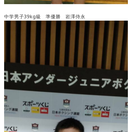
中学男子39kg級 準優勝 岩澤侍永