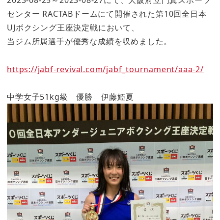
2023-08-25～2023-08-27にて、大阪府立門真スポーツ
センター RACTABドームにて開催された第10回全日本
UJボクシング王座決定戦において、
当ジム所属選手が優秀な成績を収めました。
https://jabf-revival.com/jabf_tournament/aaa-2/
中学女子51kg級 優勝 伊藤姫夏