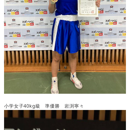
小学女子40kg級 準優勝 岩渕寧々