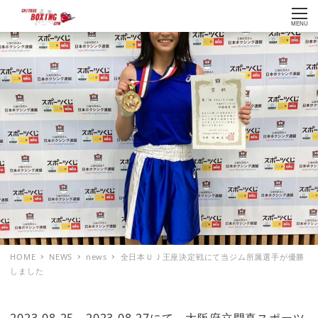
MENU
HOME
NEWS
news
全日本ＵＪ王座決定戦にて当ジム所属選手が優勝
しました