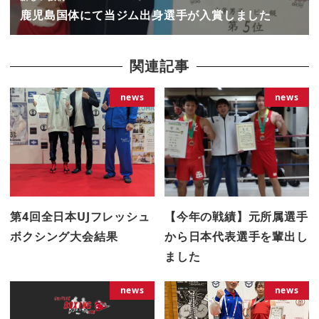
鹿児島国体にて当ジム出身選手が入賞しました
関連記事
news
news
第4回全日本UJフレッシュ
【今年の戦績】元所属選手
ボクシング大会結果
から日本代表選手を輩出し
ました
news
news