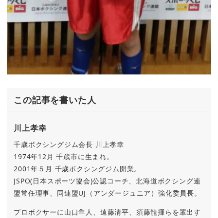
この記事を書いた人
川上孝幸
千歳ボクシングジム会長 川上孝幸
1974年12月 千歳市に生まれ。
2001年５月 千歳ボクシングジム開業。
JSPO(日本スポーツ協会)公認コーチ、北海道ボクシング連
盟常任理事、同連盟UJ（アンダージュニア）強化委員長。
プロボクサーに山口隼人、遠藤清平、須藤龍揮らを輩出す