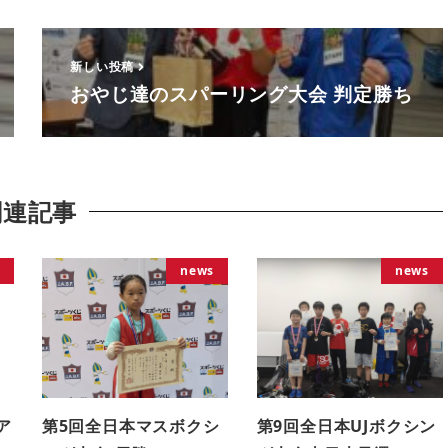
新しい投稿
おやじ達のスパーリング大会 判定勝ち
関連記事
news
news
ア
第5回全日本マスボクシ
第9回全日本UJボクシン