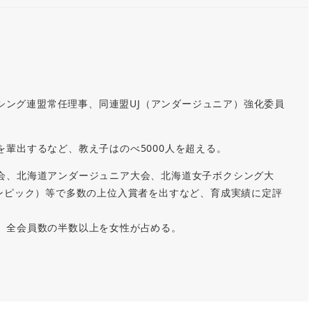
クシング連盟常任理事、同連盟UJ（アンダージュニア）強化委員
輩出するなど、教え子はのべ5000人を超える。
会、北海道アンダージュニア大会、北海道女子ボクシング大
リンピック）等で多数の上位入賞者を出すなど、育成実績に定評
、全会員数の半数以上を女性が占める。