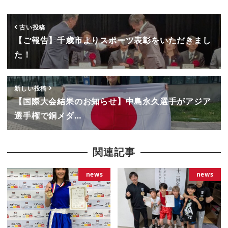
古い投稿
【ご報告】千歳市よりスポーツ表彰をいただきまし
た！
新しい投稿
【国際大会結果のお知らせ】中島永久選手がアジア
選手権で銅メダ…
関連記事
news
news