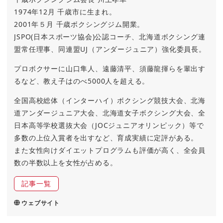
1974年12月 千歳市に生まれ。
2001年５月 千歳ボクシングジム開業。
JSPO(日本スポーツ協会)公認コーチ、北海道ボクシング連
盟常任理事、同連盟UJ（アンダージュニア）強化委員長。
プロボクサーに山口隼人、遠藤清平、須藤龍揮らを輩出す
るなど、教え子はのべ5000人を超える。
全国高校総体（インターハイ）ボクシング競技大会、北海
道アンダージュニア大会、北海道女子ボクシング大会、全
日本高等学校選抜大会（JOCジュニアオリンピック）等で
多数の上位入賞者を出すなど、育成実績に定評がある。
また女性向けダイエットプログラムも評価が高く、全会員
数の半数以上を女性が占める。
記事一覧
ウェブサイト