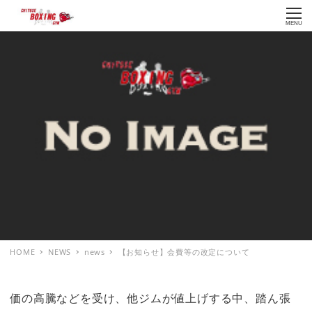
MENU
HOME
NEWS
news
【お知らせ】会費等の改定について
価の高騰などを受け、他ジムが値上げする中、踏ん張