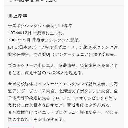
川上孝幸
千歳ボクシングジム会長 川上孝幸
1974年12月 千歳市に生まれ。
2001年５月 千歳ボクシングジム開業。
JSPO(日本スポーツ協会)公認コーチ、北海道ボクシング連
盟常任理事、同連盟UJ（アンダージュニア）強化委員長。
プロボクサーに山口隼人、遠藤清平、須藤龍揮らを輩出す
るなど、教え子はのべ5000人を超える。
全国高校総体（インターハイ）ボクシング競技大会、北海
道アンダージュニア大会、北海道女子ボクシング大会、全
日本高等学校選抜大会（JOCジュニアオリンピック）等で
多数の上位入賞者を出すなど、育成実績に定評がある。
また女性向けダイエットプログラムも評価が高く、全会員
数の半数以上を女性が占める。